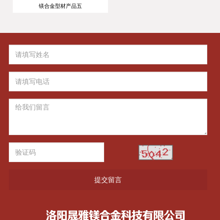
镁合金型材产品五
提交留言